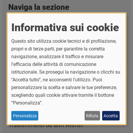
Naviga la sezione
Ammissione con valutazione di carriere
Informativa sui cookie
universitarie precedenti (Prevalutazione)
Iscriversi ai corsi singoli
Questo sito utilizza cookie tecnici e di profilazione,
propri e di terze parti, per garantire la corretta
Iscrizione a concorso o immatricolazione di
navigazione, analizzare il traffico e misurare
studente minorenne
l'efficacia delle attività di comunicazione
Iscrizione contemporanea a due corsi di
istituzionale. Se prosegui la navigazione o clicchi su
studio
"Accetta tutto”, ne acconsenti l'utilizzo. Puoi
personalizzare la scelta e salvare le tue preferenze,
Iscrizione in regime di part-time
scegliendo quali cookie attivare tramite il bottone
PA 110 e lode
“Personalizza”.
Prenotazione posto in IV superiore
Personalizza
Rifiuta
Accetta
Trasferimenti da altri Atenei