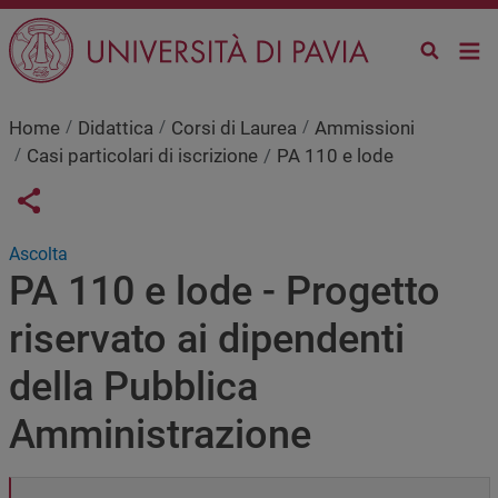
Salta al contenuto principale
Home
Didattica
Corsi di Laurea
Ammissioni
Casi particolari di iscrizione
PA 110 e lode
Links condivisione social
Share button
Ascolta
PA 110 e lode - Progetto
riservato ai dipendenti
della Pubblica
Amministrazione