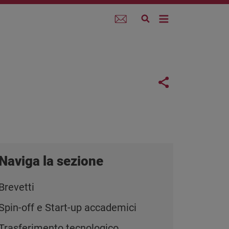
Webmail
Links con
Share button
Naviga la sezione
Brevetti
Spin-off e Start-up accademici
Trasferimento tecnologico