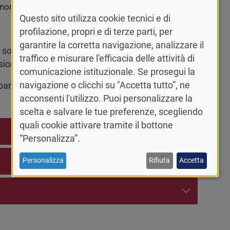
conomy
Questo sito utilizza cookie tecnici e di
profilazione, propri e di terze parti, per
garantire la corretta navigazione, analizzare il
 sostenere e creare filiere di ricerca scientifica e
traffico e misurare l'efficacia delle attività di
sione delle vocazioni interne all’ecosistema.
comunicazione istituzionale. Se prosegui la
navigazione o clicchi su "Accetta tutto”, ne
partecipa come affiliato agli Spoke 2 e 7.
acconsenti l'utilizzo. Puoi personalizzare la
scelta e salvare le tue preferenze, scegliendo
quali cookie attivare tramite il bottone
“Personalizza”.
Personalizza
Rifiuta
Accetta