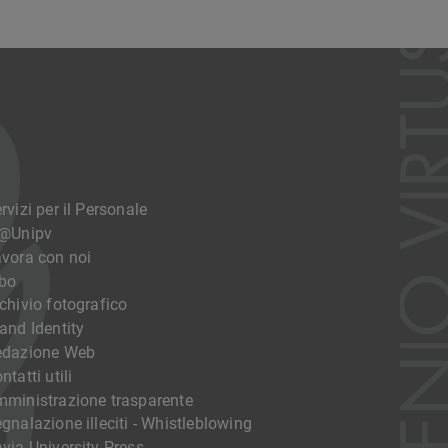
rvizi per il Personale
o@Unipv
vora con noi
bo
chivio fotografico
and Identity
edazione Web
ntatti utili
ministrazione trasparente
gnalazione illeciti - Whistleblowing
via University Press