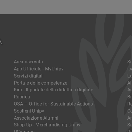
Area riservata
Se
App Ufficiale - MyUnipv
I
Servizi digitali
La
Portale delle competenze
Al
Kiro - Il portale della didattica digitale
Ar
Rubrica
Br
OSA – Office for Sustainable Actions
R
Sostieni Unipv
Co
Associazione Alumni
Am
Shop Up - Merchandising Unipv
Se
UCampus
Pa