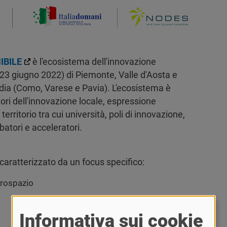
IBILE
è l'ecosistema dell'innovazione
23 giugno 2022) di Piemonte, Valle d'Aosta e
rdia (Como, Varese e Pavia). L'ecosistema è
ori dell'innovazione locale, espressione
territorio tra cui università, poli di innovazione,
batori e acceleratori.
aratterizzato da un focus specifico:
aerospazio
Informativa sui cookie