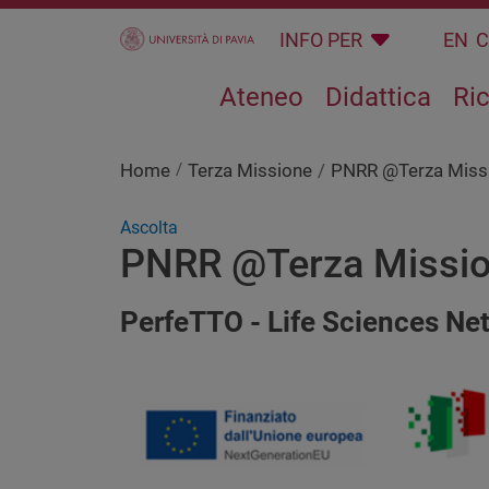
Salta al contenuto principale
INFO PER
EN
Ateneo
Didattica
Ri
Home
Terza Missione
PNRR @Terza Miss
Ascolta
PNRR @Terza Missi
PerfeTTO - Life Sciences Ne
Immagine