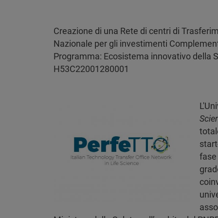
Creazione di una Rete di centri di Trasferi
Nazionale per gli investimenti Complementa
Programma: Ecosistema innovativo della 
H53C22001280001
L'Uni
Scie
tota
star
fase 
grad
coin
unive
assoc