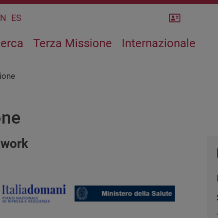
Rubrica
CN
ES
cerca
Terza Missione
Internazionale
ione
one
twork