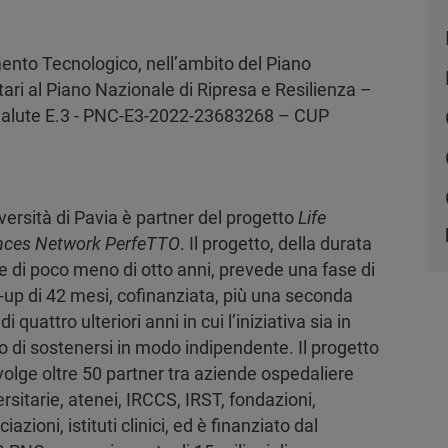
mento Tecnologico, nell’ambito del Piano
ri al Piano Nazionale di Ripresa e Resilienza –
Salute E.3 - PNC-E3-2022-23683268 – CUP
versità di Pavia è partner del progetto
Life
nces Network PerfeTTO
. Il progetto, della durata
le di poco meno di otto anni, prevede una fase di
t-up di 42 mesi, cofinanziata, più una seconda
di quattro ulteriori anni in cui l’iniziativa sia in
o di sostenersi in modo indipendente. Il progetto
volge oltre 50 partner tra aziende ospedaliere
rsitarie, atenei, IRCCS, IRST, fondazioni,
iazioni, istituti clinici, ed è finanziato dal