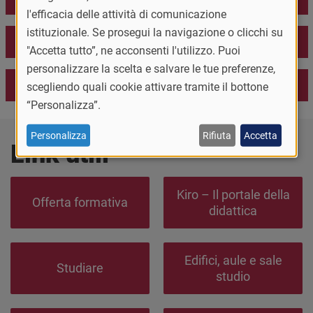
l'efficacia delle attività di comunicazione
istituzionale. Se prosegui la navigazione o clicchi su
Diventa collaboratore part-time
"Accetta tutto”, ne acconsenti l'utilizzo. Puoi
personalizzare la scelta e salvare le tue preferenze,
Fai parte di un'Associazione studentesca
scegliendo quali cookie attivare tramite il bottone
“Personalizza”.
Personalizza
Rifiuta
Accetta
Link utili
Kiro – Il portale della
Offerta formativa
didattica
Edifici, aule e sale
Studiare
studio