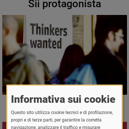
Sii protagonista
Immagine
Immagine
Informativa sui cookie
Testo
Vivi da protagonista la tua esperienza in
Università!
Questo sito utilizza cookie tecnici e di profilazione,
propri e di terze parti, per garantire la corretta
Call to action
Diventa tutor
navigazione, analizzare il traffico e misurare