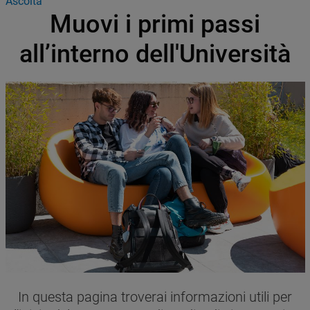
Ascolta
Muovi i primi passi
all’interno dell'Università
Immagine
Immagine
Testo
In questa pagina troverai informazioni utili per