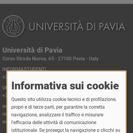
Università di Pavia
Corso Strada Nuova, 65 - 27100 Pavia - Italy
INFORMASTUDENTI
+39 0382 989898
Informativa sui cookie
Ufficio Relazioni con il Pubblico URP
+39 0382 984450
Questo sito utilizza cookie tecnici e di profilazione,
web mail:
propri e di terze parti, per garantire la corretta
urp@unipv.it
navigazione, analizzare il traffico e misurare
webateneo@unipv.it
l'efficacia delle attività di comunicazione
istituzionale. Se prosegui la navigazione o clicchi su