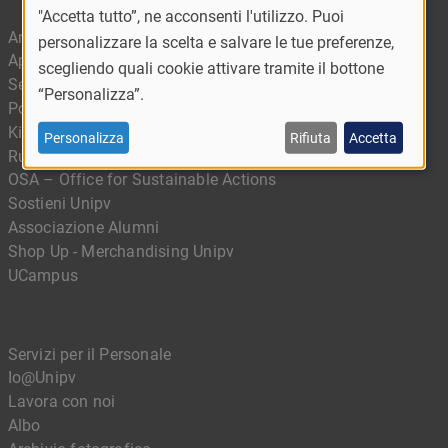
"Accetta tutto”, ne acconsenti l'utilizzo. Puoi
Area riservata
personalizzare la scelta e salvare le tue preferenze,
App Ufficiale - MyUnipv
scegliendo quali cookie attivare tramite il bottone
Servizi digitali
“Personalizza”.
Portale delle competenze
Kiro - Il portale della didattica digitale
Personalizza
Rifiuta
Accetta
Rubrica
OSA – Office for Sustainable Actions
Sostieni Unipv
Associazione Alumni
Shop Up - Merchandising Unipv
UCampus
Servizi per il Personale
Io@Unipv
Lavora con noi
Albo