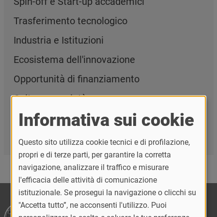
Spin-off e Start-up accademici
Trasferimento tecnologico
Industria e Istituzioni
Ecosistema dell'innovazione
Opportunità di finanziamento
Cultura e società
Informativa sui cookie
Organizzazione e governance
PNRR @Terza Missione
Questo sito utilizza cookie tecnici e di profilazione,
propri e di terze parti, per garantire la corretta
navigazione, analizzare il traffico e misurare
l'efficacia delle attività di comunicazione
istituzionale. Se prosegui la navigazione o clicchi su
"Accetta tutto”, ne acconsenti l'utilizzo. Puoi