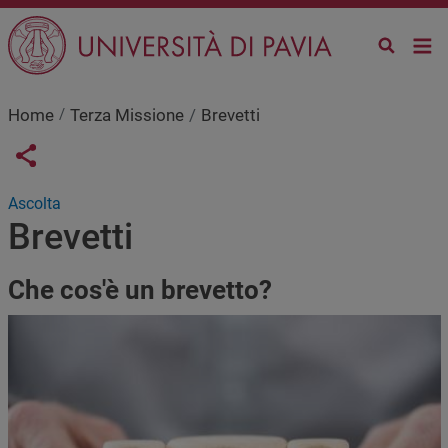
Salta al contenuto principale
Home
Terza Missione
Brevetti
Links condivisione social
Share button
Ascolta
Brevetti
Che cos'è un brevetto?