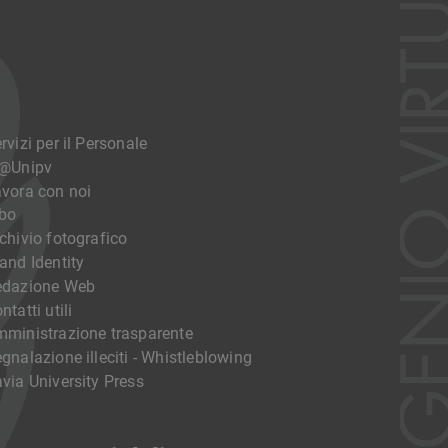
rvizi per il Personale
o@Unipv
vora con noi
bo
chivio fotografico
and Identity
edazione Web
ntatti utili
ministrazione trasparente
gnalazione illeciti - Whistleblowing
via University Press