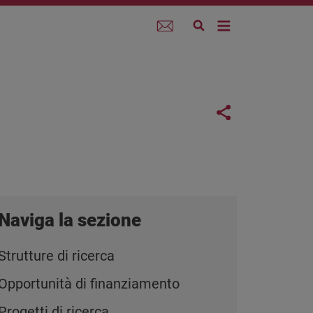
Webmail
Links con
Share button
Naviga la sezione
Strutture di ricerca
Opportunità di finanziamento
Progetti di ricerca