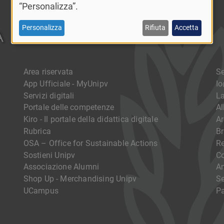
“Personalizza”.
Personalizza
Rifiuta
Accetta
Area riservata
Se
App Ufficiale - MyUnipv
I
Servizi digitali
La
Portale delle competenze
Al
Kiro - Il portale della didattica digitale
Ar
Rubrica
Br
OSA – Office for Sustainable Actions
R
Sostieni Unipv
Co
Associazione Alumni
Am
Shop Up - Merchandising Unipv
Se
UCampus
Pa