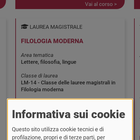
Vai al corso >
LAUREA MAGISTRALE
FILOLOGIA MODERNA
Area tematica
Lettere, filosofia, lingue
Classe di laurea
LM-14 - Classe delle lauree magistrali in
Filologia moderna
Lingua
Italiano
Informativa sui cookie
Modalità didattica
Questo sito utilizza cookie tecnici e di
Convenzionale
profilazione, propri e di terze parti, per