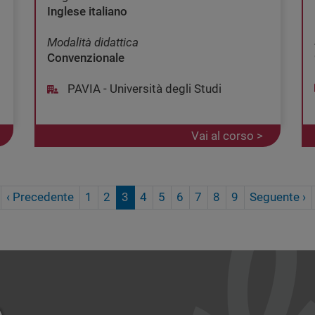
Inglese italiano
Modalità didattica
Convenzionale
PAVIA - Università degli Studi
Vai al corso >
Prima pagina
Pagina precedente
P
‹ Precedente
1
2
3
4
5
6
7
8
9
Seguente ›