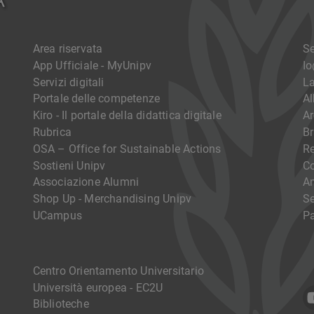
Area riservata
Se
App Ufficiale - MyUnipv
I
Servizi digitali
La
Portale delle competenze
Al
Kiro - Il portale della didattica digitale
Ar
Rubrica
Br
OSA – Office for Sustainable Actions
R
Sostieni Unipv
Co
Associazione Alumni
Am
Shop Up - Merchandising Unipv
Se
UCampus
Pa
Centro Orientamento Universitario
Università europea - EC2U
Biblioteche