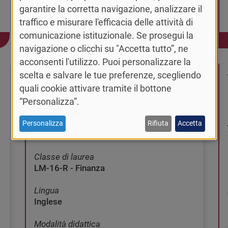
PAVIA - Università degli Studi
garantire la corretta navigazione, analizzare il
traffico e misurare l'efficacia delle attività di
comunicazione istituzionale. Se prosegui la
Vai al corso >
navigazione o clicchi su "Accetta tutto”, ne
acconsenti l'utilizzo. Puoi personalizzare la
scelta e salvare le tue preferenze, scegliendo
LAUREA MAGISTRALE
quali cookie attivare tramite il bottone
FINANCE
“Personalizza”.
Area tematica
Personalizza
Rifiuta
Accetta
Economia
Classe di laurea
LM-16-R - Finanza
Lingua
Inglese
Modalità didattica