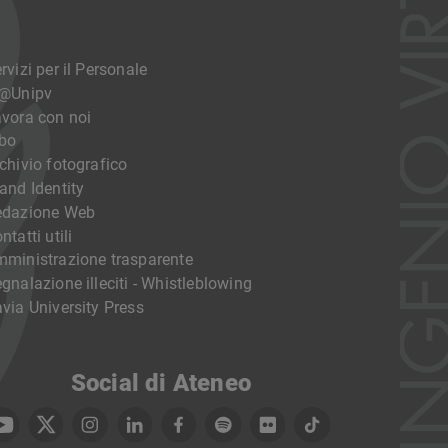
rvizi per il Personale
o@Unipv
vora con noi
bo
chivio fotografico
and Identity
edazione Web
ntatti utili
ministrazione trasparente
gnalazione illeciti - Whistleblowing
via University Press
Social di Ateneo