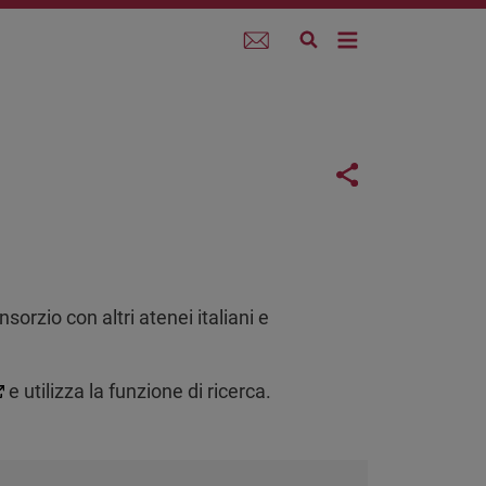
Webmail
Links con
Share button
nsorzio con altri atenei italiani e
e utilizza la funzione di ricerca.