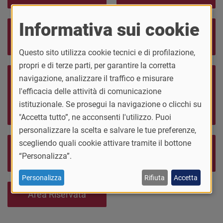
Informativa sui cookie
Requisiti di
Consulta le FAQ
ammissione
Questo sito utilizza cookie tecnici e di profilazione,
propri e di terze parti, per garantire la corretta
Guarda il video
Ammissione con
navigazione, analizzare il traffico e misurare
tutorial per
valutazione di
l'efficacia delle attività di comunicazione
l'iscrizione al
carriera universitaria
istituzionale. Se prosegui la navigazione o clicchi su
concorso
precedente
"Accetta tutto”, ne acconsenti l'utilizzo. Puoi
personalizzare la scelta e salvare le tue preferenze,
scegliendo quali cookie attivare tramite il bottone
Contatti staff
Contribuzione
“Personalizza”.
immatricolazioni
universitaria
Personalizza
Rifiuta
Accetta
Area Riservata