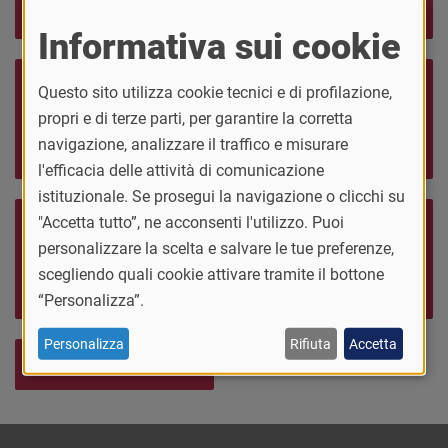
Area Riservata
Consulta le FAQ
Informativa sui cookie
Guarda il video
Questo sito utilizza cookie tecnici e di profilazione,
tutorial per
Contatti staff
propri e di terze parti, per garantire la corretta
l'immatricolazione al
immatricolazioni
navigazione, analizzare il traffico e misurare
corso
l'efficacia delle attività di comunicazione
istituzionale. Se prosegui la navigazione o clicchi su
"Accetta tutto”, ne acconsenti l'utilizzo. Puoi
Ammissione con
valutazione di
Contribuzione
personalizzare la scelta e salvare le tue preferenze,
carriera universitaria
universitaria
scegliendo quali cookie attivare tramite il bottone
precedente
“Personalizza”.
Personalizza
Rifiuta
Accetta
Sito web del corso