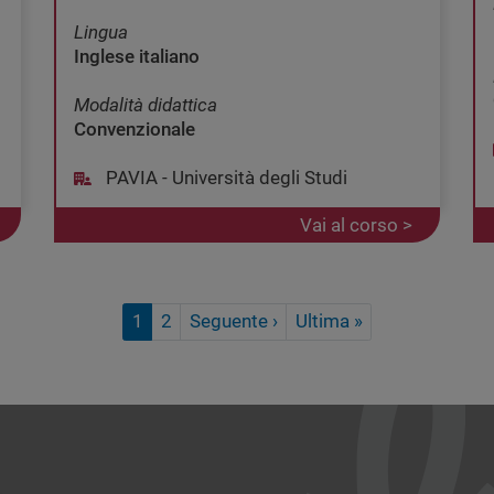
Lingua
Inglese italiano
Modalità didattica
Convenzionale
PAVIA - Università degli Studi
Vai al corso >
Pagina successiva
Ultima pagina
1
2
Seguente ›
Ultima »