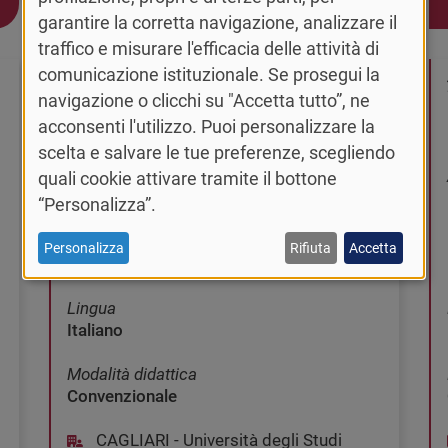
Vai al corso >
garantire la corretta navigazione, analizzare il
traffico e misurare l'efficacia delle attività di
comunicazione istituzionale. Se prosegui la
LAUREA MAGISTRALE
navigazione o clicchi su "Accetta tutto”, ne
acconsenti l'utilizzo. Puoi personalizzare la
INGEGNERIA BIOMEDICA
scelta e salvare le tue preferenze, scegliendo
Area tematica
quali cookie attivare tramite il bottone
Ingegneria
“Personalizza”.
Classe di laurea
Personalizza
Rifiuta
Accetta
LM-21-R - Ingegneria biomedica
Lingua
Italiano
Modalità didattica
Convenzionale
CAGLIARI - Università degli Studi