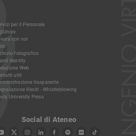
rvizi per il Personale
o@Unipv
vora con noi
bo
chivio fotografico
and Identity
edazione Web
ntatti utili
ministrazione trasparente
gnalazione illeciti - Whistleblowing
via University Press
Social di Ateneo