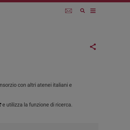
Webmail
Links con
Share button
nsorzio con altri atenei italiani e
e utilizza la funzione di ricerca.