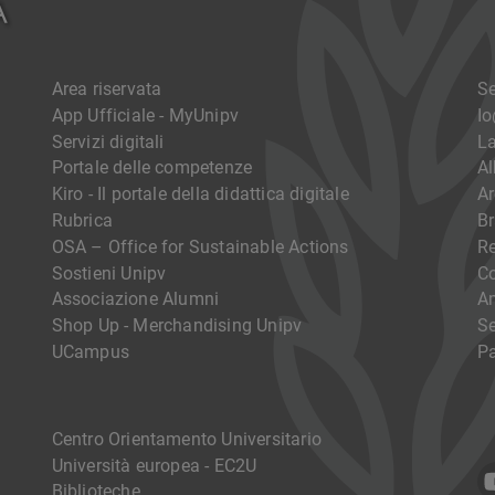
Area riservata
Se
App Ufficiale - MyUnipv
I
Servizi digitali
La
Portale delle competenze
Al
Kiro - Il portale della didattica digitale
Ar
Rubrica
Br
OSA – Office for Sustainable Actions
R
Sostieni Unipv
Co
Associazione Alumni
Am
Shop Up - Merchandising Unipv
Se
UCampus
Pa
Centro Orientamento Universitario
Università europea - EC2U
Biblioteche