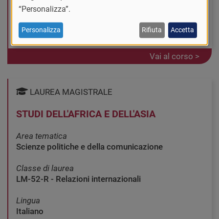
Modalità didattica
“Personalizza”.
Convenzionale
Personalizza
Rifiuta
Accetta
PAVIA - Università degli Studi
Vai al corso >
LAUREA MAGISTRALE
STUDI DELL'AFRICA E DELL'ASIA
Area tematica
Scienze politiche e della comunicazione
Classe di laurea
LM-52-R - Relazioni internazionali
Lingua
Italiano