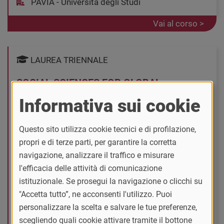
PAVIA - Università degli Studi
Vai al corso >
LAUREA TRIENNALE
SOCIAL SCIENCES FOR GLOBAL
CHALLENGES
Informativa sui cookie
Area tematica
Scienze politiche e della comunicazione
Questo sito utilizza cookie tecnici e di profilazione,
propri e di terze parti, per garantire la corretta
Classe di laurea
navigazione, analizzare il traffico e misurare
L-16-R - Scienze dell'amministrazione e
l'efficacia delle attività di comunicazione
dell'organizzazione
istituzionale. Se prosegui la navigazione o clicchi su
Lingua
"Accetta tutto”, ne acconsenti l'utilizzo. Puoi
Inglese
personalizzare la scelta e salvare le tue preferenze,
scegliendo quali cookie attivare tramite il bottone