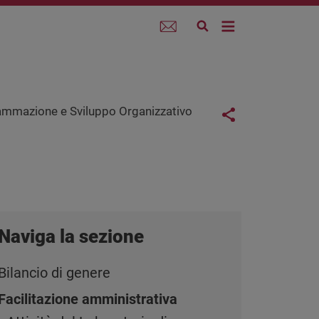
Webmail
Links co
ammazione e Sviluppo Organizzativo
Share button
Naviga la sezione
Bilancio di genere
Facilitazione amministrativa