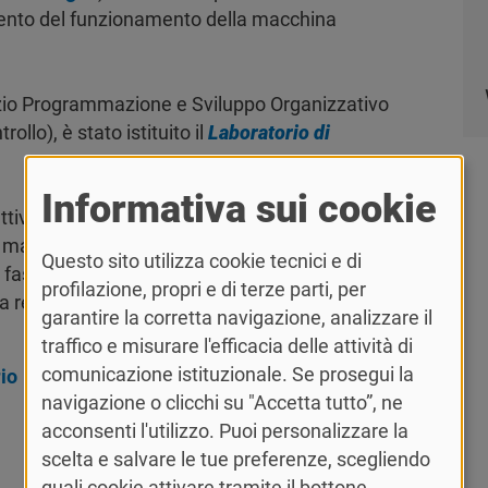
limento del funzionamento della macchina
izio Programmazione e Sviluppo Organizzativo
llo), è stato istituito il
Laboratorio di
Informativa sui cookie
ttività, ha coordinato diversi progetti di
za maturata nel corso di questa prima fase ha
Questo sito utilizza cookie tecnici e di
se di attività, volta al presidio e al
profilazione, propri e di terze parti, per
la reingegnerizzazione e dematerializzazione dei
garantire la corretta navigazione, analizzare il
traffico e misurare l'efficacia delle attività di
comunicazione istituzionale. Se prosegui la
io
navigazione o clicchi su "Accetta tutto”, ne
acconsenti l'utilizzo. Puoi personalizzare la
scelta e salvare le tue preferenze, scegliendo
quali cookie attivare tramite il bottone