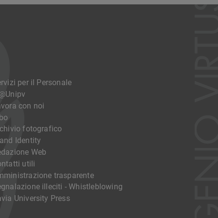
rvizi per il Personale
o@Unipv
vora con noi
bo
chivio fotografico
and Identity
edazione Web
ntatti utili
ministrazione trasparente
gnalazione illeciti - Whistleblowing
via University Press