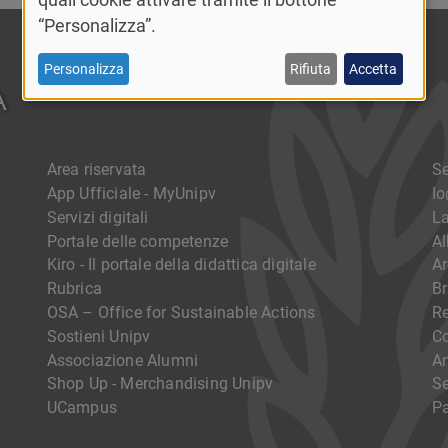
“Personalizza”.
Personalizza
Rifiuta
Accetta
Area riservata
Se
App Ufficiale - MyUnipv
I
Servizi digitali
La
Portale delle competenze
Al
Kiro - Il portale della didattica digitale
Ar
Rubrica
Br
OSA – Office for Sustainable Actions
R
Sostieni Unipv
Co
Associazione Alumni
Am
Shop Up - Merchandising Unipv
Se
UCampus
Pa