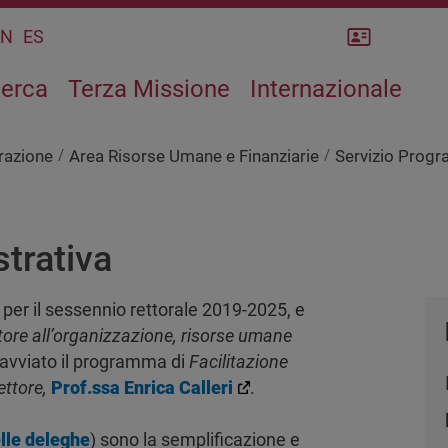
Rubrica
CN
ES
cerca
Terza Missione
Internazionale
razione
Area Risorse Umane e Finanziarie
Servizio Progr
trativa
 per il sessennio rettorale 2019-2025, e
tore all’organizzazione, risorse umane
o avviato il programma di
Facilitazione
ettore,
Prof.ssa Enrica Calleri
.
elle deleghe
) sono la semplificazione e