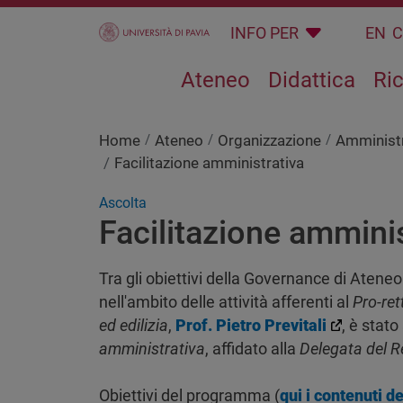
Salta al contenuto principale
INFO PER
EN
Ateneo
Didattica
Ri
Home
Ateneo
Organizzazione
Amminist
Facilitazione amministrativa
Ascolta
Facilitazione amminis
Tra gli obiettivi della Governance di Ateneo
nell'ambito delle attività afferenti al
Pro-ret
ed edilizia
,
Prof. Pietro Previtali
, è stat
amministrativa
, affidato alla
Delegata del R
Obiettivi del programma (
qui i contenuti d