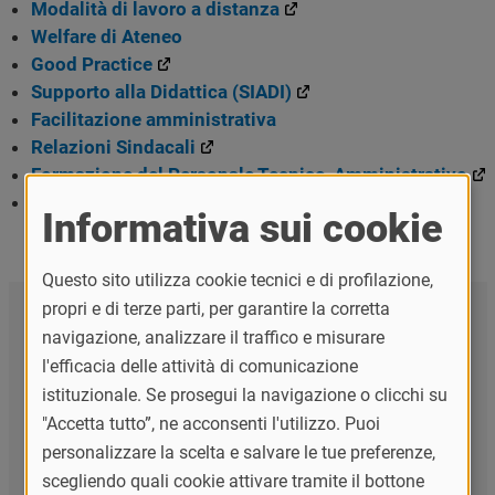
Modalità di lavoro a distanza
Welfare di Ateneo
Good Practice
Supporto alla Didattica (SIADI)
Facilitazione amministrativa
Relazioni Sindacali
Formazione del Personale Tecnico-Amministrativo
CUG - Comitato Unico di Garanzia
Informativa sui cookie
Questo sito utilizza cookie tecnici e di profilazione,
propri e di terze parti, per garantire la corretta
Naviga la sezione
navigazione, analizzare il traffico e misurare
l'efficacia delle attività di comunicazione
Servizio Bilancio e Fiscale
istituzionale. Se prosegui la navigazione o clicchi su
Servizio Carriere e Concorsi del Personale
"Accetta tutto”, ne acconsenti l'utilizzo. Puoi
di Ateneo e Rapporti con il Servizio
personalizzare la scelta e salvare le tue preferenze,
Sanitario Nazionale
scegliendo quali cookie attivare tramite il bottone