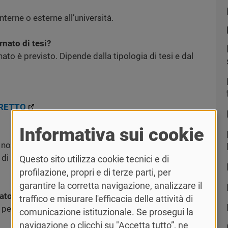
nterne o esterne all’università.
rnato di tesi?
rnato è previsto. Dipende dalla tipologia di tesi e dal
IRETTO
Informativa sui cookie
esi non ha crediti formativi né un monte ore fisso ma
odo di svolgimento che può essere prorogato o chiuso
Questo sito utilizza cookie tecnici e di
profilazione, propri e di terze parti, per
garantire la corretta navigazione, analizzare il
nato?
traffico e misurare l'efficacia delle attività di
periodi distinti. Ricorda di svolgere entrambe le
comunicazione istituzionale. Se prosegui la
navigazione o clicchi su "Accetta tutto”, ne