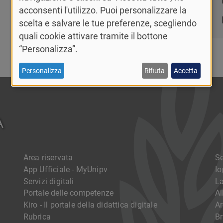
acconsenti l'utilizzo. Puoi personalizzare la
scelta e salvare le tue preferenze, scegliendo
quali cookie attivare tramite il bottone
“Personalizza”.
Personalizza
Rifiuta
Accetta
Area riservata
Se
App Ufficiale - MyUnipv
I
Servizi digitali
La
Portale delle competenze
Al
Kiro - Il portale della didattica digitale
Ar
Rubrica
Br