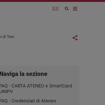
Webmail
Links con
o di Tesi
Share button
Naviga la sezione
FAQ - CARTA ATENEO e SmartCard
UNIPV
FAQ - Credenziali di Ateneo