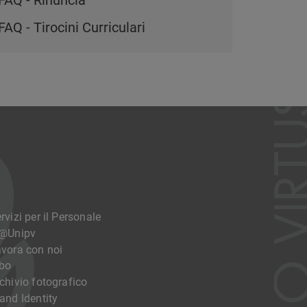
FAQ - Rinuncia
FAQ - Tirocini Curriculari
rvizi per il Personale
o@Unipv
vora con noi
bo
chivio fotografico
and Identity