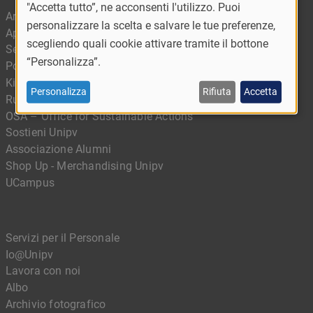
"Accetta tutto”, ne acconsenti l'utilizzo. Puoi
Area riservata
personalizzare la scelta e salvare le tue preferenze,
App Ufficiale - MyUnipv
scegliendo quali cookie attivare tramite il bottone
Servizi digitali
“Personalizza”.
Portale delle competenze
Kiro - Il portale della didattica digitale
Personalizza
Rifiuta
Accetta
Rubrica
OSA – Office for Sustainable Actions
Sostieni Unipv
Associazione Alumni
Shop Up - Merchandising Unipv
UCampus
Servizi per il Personale
Io@Unipv
Lavora con noi
Albo
Archivio fotografico