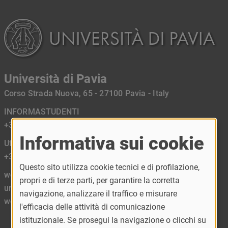
Università di Pavia
Corso Strada Nuova, 65 - 27100 Pavia - Italy
INFORMASTUDENTI
+39 0382 989898
Informativa sui cookie
Ufficio Relazioni con il Pubblico URP
+39 0382 984450
Questo sito utilizza cookie tecnici e di profilazione,
web mail:
propri e di terze parti, per garantire la corretta
urp@unipv.it
navigazione, analizzare il traffico e misurare
webateneo@unipv.it
l'efficacia delle attività di comunicazione
istituzionale. Se prosegui la navigazione o clicchi su