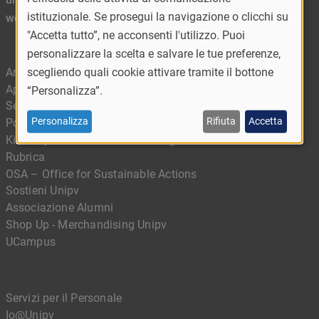
istituzionale. Se prosegui la navigazione o clicchi su
webateneo@unipv.it
"Accetta tutto”, ne acconsenti l'utilizzo. Puoi
personalizzare la scelta e salvare le tue preferenze,
scegliendo quali cookie attivare tramite il bottone
Area riservata
App Ufficiale - MyUnipv
“Personalizza”.
Servizi digitali
Personalizza
Rifiuta
Accetta
Portale delle competenze
Kiro - Il portale della didattica digitale
Rubrica
OSA – Office for Sustainable Actions
Sostieni Unipv
Associazione Alumni
Shop Up - Merchandising Unipv
UCampus
Servizi per il Personale
Io@Unipv