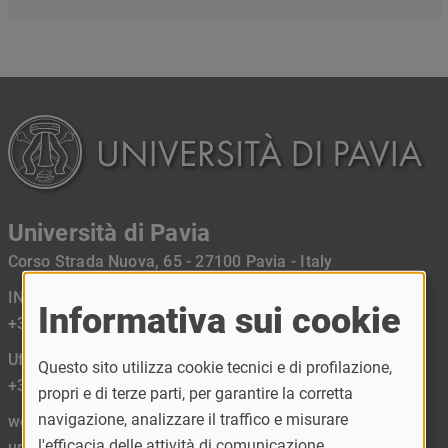
Università di Pavia
Corso Strada Nuova, 65 - 27100 Pavia - Italy
INFORMASTUDENTI
Informativa sui cookie
+39 0382 989898
Ufficio Relazioni con il Pubblico URP
Questo sito utilizza cookie tecnici e di profilazione,
+39 0382 984450
propri e di terze parti, per garantire la corretta
navigazione, analizzare il traffico e misurare
web mail:
l'efficacia delle attività di comunicazione
urp@unipv.it