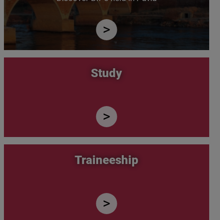
Study
Traineeship