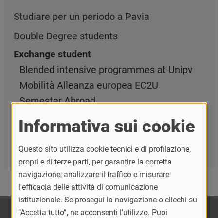
Studiare per un periodo a Pavia
Double Degree students
Exchange student
Blended intensive programmes at Unipv
Mobilità Alleanza europea EC2U
Semester Abroad
Study
Informativa sui cookie
Traineeship
Learn Italian
Questo sito utilizza cookie tecnici e di profilazione,
propri e di terze parti, per garantire la corretta
navigazione, analizzare il traffico e misurare
l'efficacia delle attività di comunicazione
istituzionale. Se prosegui la navigazione o clicchi su
"Accetta tutto”, ne acconsenti l'utilizzo. Puoi