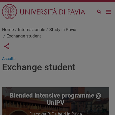
Salta al contenuto principale
Home
Internazionale
Study in Pavia
Exchange student
Links condivisione social
Share button
Ascolta
Exchange student
Blended Intensive programme @
UniPV
Discover BIPs held in Pavia