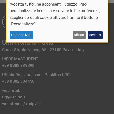
"Accetta tutto”, ne acconsenti l'utilizzo. Puoi
personalizzare la scelta e salvare le tue preferenze,
scegliendo quali cookie attivare tramite il bottone
“Personalizza”.
Personalizza
Rifiuta
Accetta
Università di Pavia
Corso Strada Nuova, 65 - 27100 Pavia - Italy
INFORMASTUDENTI
+39 0382 989898
Ufficio Relazioni con il Pubblico URP
+39 0382 984450
web mail:
urp@unipv.it
webateneo@unipv.it