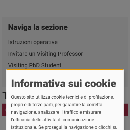
Naviga la sezione
Istruzioni operative
Invitare un Visiting Professor
Visiting PhD Student
Visiting Scholar
Informativa sui cookie
Ti interessa anche
Questo sito utilizza cookie tecnici e di profilazione,
propri e di terze parti, per garantire la corretta
Contatti
navigazione, analizzare il traffico e misurare
l'efficacia delle attività di comunicazione
istituzionale. Se prosegui la navigazione o clicchi su