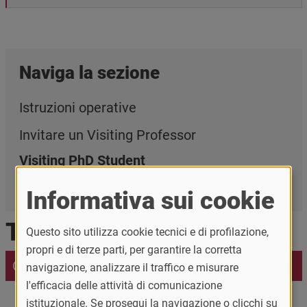
Naviga la sezione
Istruzioni operative
Invitare un Visiting Professor
Visiting PhD Student
Visiting Scholar
Informativa sui cookie
Ti interessa anche
Questo sito utilizza cookie tecnici e di profilazione,
propri e di terze parti, per garantire la corretta
Contatti
navigazione, analizzare il traffico e misurare
l'efficacia delle attività di comunicazione
istituzionale. Se prosegui la navigazione o clicchi su