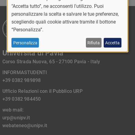
"Accetta tutto”, ne acconsenti l'utilizzo. Puoi
personalizzare la scelta e salvare le tue preferenze,
scegliendo quali cookie attivare tramite il bottone
“Personalizza”.
Personalizza
Rifiuta
Accetta
Università di Pavia
Corso Strada Nuova, 65 - 27100 Pavia - Italy
INFORMASTUDENTI
+39 0382 989898
Ufficio Relazioni con il Pubblico URP
+39 0382 984450
web mail:
urp@unipv.it
webateneo@unipv.it