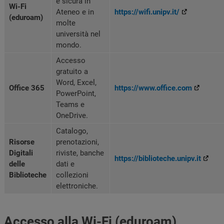
e sicura in
Wi-Fi
Ateneo e in
https://wifi.unipv.it/
(eduroam)
molte
università nel
mondo.
Accesso
gratuito a
Word, Excel,
Office 365
https://www.office.com
PowerPoint,
Teams e
OneDrive.
Catalogo,
Risorse
prenotazioni,
Digitali
riviste, banche
https://biblioteche.unipv.it
delle
dati e
Biblioteche
collezioni
elettroniche.
Accesso alla Wi-Fi (eduroam)