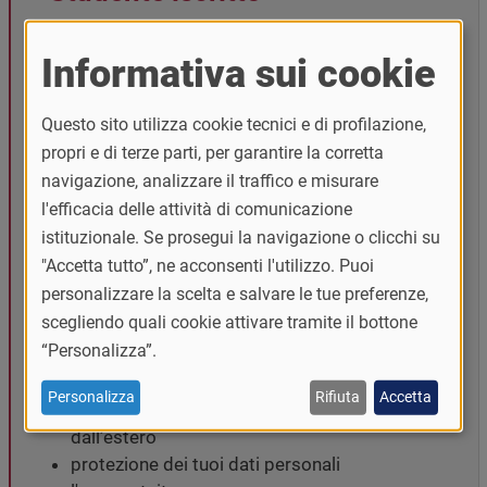
Se ti trovi al di fuori dell’Europa e hai bisogno di
accedere a questi servizi, puoi utilizzare una delle
Informativa sui cookie
seguenti opzioni e autenticati con le tue
credenziali di Ateneo
, username (codice fiscale) e
Questo sito utilizza cookie tecnici e di profilazione,
password:
propri e di terze parti, per garantire la corretta
navigazione, analizzare il traffico e misurare
Rete
EduVPN
(permette l'accesso alla rete
l'efficacia delle attività di comunicazione
del tuo istituto di istruzione usando una
istituzionale. Se prosegui la navigazione o clicchi su
connessione criptata, seleziona "Università di
"Accetta tutto”, ne acconsenti l'utilizzo. Puoi
Pavia" dall'elenco)
personalizzare la scelta e salvare le tue preferenze,
Proxy Bib
scegliendo quali cookie attivare tramite il bottone
Entrambe le opzioni ti garantiscono:
“Personalizza”.
una connessione sicura e cifrata
Personalizza
Rifiuta
Accetta
l’accesso ai servizi dell’Ateneo anche
dall’estero
protezione dei tuoi dati personali