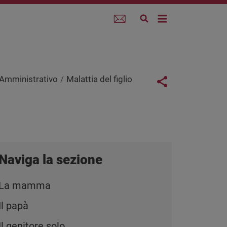
Webmail
Links con
 Amministrativo
Malattia del figlio
Share button
Naviga la sezione
La mamma
Il papà
Il genitore solo