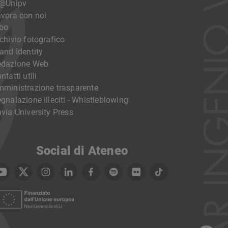
o@Unipv
vora con noi
bo
chivio fotografico
and Identity
edazione Web
ntatti utili
ministrazione trasparente
gnalazione illeciti - Whistleblowing
via University Press
Social di Ateneo