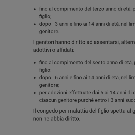
fino al compimento del terzo anno di età, p
figlio;
dopo i 3 anni e fino ai 14 anni di età, nel li
genitore.
I genitori hanno diritto ad assentarsi, alter
adottivi o affidati:
fino al compimento del sesto anno di età, p
figlio;
dopo i 6 anni e fino ai 14 anni di età, nel li
genitore;
per adozioni effettuate dai 6 ai 14 anni di et
ciascun genitore purché entro i 3 anni succ
Il congedo per malattia del figlio spetta al 
non ne abbia diritto.