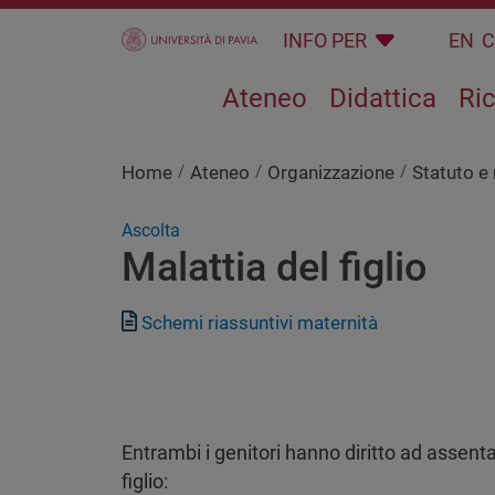
Salta al contenuto principale
INFO PER
EN
Ateneo
Didattica
Ri
Home
Ateneo
Organizzazione
Statuto e
Ascolta
Malattia del figlio
Documento
Schemi riassuntivi maternità
Entrambi i genitori hanno diritto ad assenta
figlio: