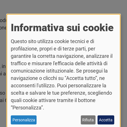
 modulo
Congedo per malattia figlio
firmato dal
Informativa sui cookie
one medica di malattia del figlio in associazione
Questo sito utilizza cookie tecnici e di
profilazione, propri e di terze parti, per
garantire la corretta navigazione, analizzare il
traffico e misurare l'efficacia delle attività di
 in caso di adozione/affidamento, fino al
comunicazione istituzionale. Se prosegui la
 all’anno prevedono intera retribuzione; i
navigazione o clicchi su "Accetta tutto”, ne
acconsenti l'utilizzo. Puoi personalizzare la
caso di adozione/affidamento, dopo i 6 anni e fino
scelta e salvare le tue preferenze, scegliendo
ai 6 ai 14 anni di età: non è prevista retribuzione.
quali cookie attivare tramite il bottone
“Personalizza”.
Personalizza
Rifiuta
Accetta