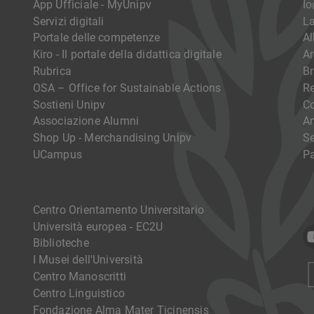
App Ufficiale - MyUnipv
I
Servizi digitali
La
Portale delle competenze
Al
Kiro - Il portale della didattica digitale
Ar
Rubrica
Br
OSA – Office for Sustainable Actions
R
Sostieni Unipv
Co
Associazione Alumni
Am
Shop Up - Merchandising Unipv
Se
UCampus
Pa
Centro Orientamento Universitario
Università europea - EC2U
Biblioteche
I Musei dell'Università
Centro Manoscritti
Centro Linguistico
Fondazione Alma Mater Ticinensis