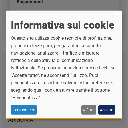
Engagement
globec@unipv.it
Informativa sui cookie
Questo sito utilizza cookie tecnici e di profilazione,
propri e di terze parti, per garantire la corretta
navigazione, analizzare il traffico e misurare
Naviga la sezione
l'efficacia delle attività di comunicazione
istituzionale. Se prosegui la navigazione o clicchi su
EuroPS
"Accetta tutto”, ne acconsenti l'utilizzo. Puoi
personalizzare la scelta e salvare le tue preferenze,
LASALUS
scegliendo quali cookie attivare tramite il bottone
Lpeb
“Personalizza”.
TEEDE
Personalizza
Rifiuta
Accetta
ARMONIA