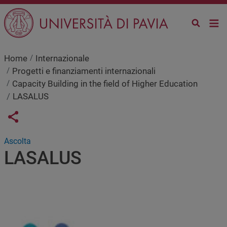
Salta al contenuto principale
Home
Internazionale
Progetti e finanziamenti internazionali
Capacity Building in the field of Higher Education
LASALUS
Links condivisione social
Share button
Ascolta
LASALUS