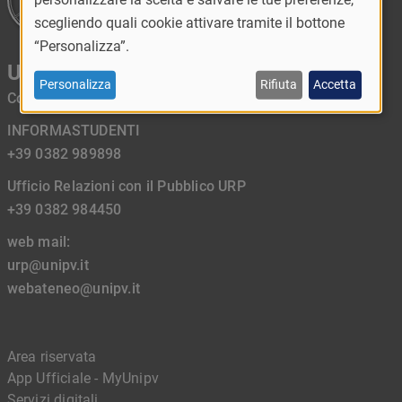
scegliendo quali cookie attivare tramite il bottone
“Personalizza”.
Università di Pavia
Personalizza
Rifiuta
Accetta
Corso Strada Nuova, 65 - 27100 Pavia - Italy
INFORMASTUDENTI
+39 0382 989898
Ufficio Relazioni con il Pubblico URP
+39 0382 984450
web mail:
urp@unipv.it
webateneo@unipv.it
Area riservata
App Ufficiale - MyUnipv
Servizi digitali