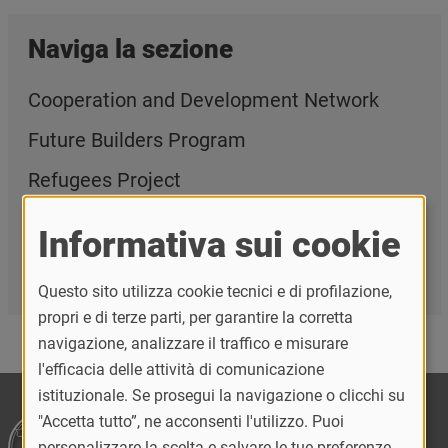
Naviga la sezione
Cooperation and Development Network
Future Builders Program
Refugees Project
Scholars at Risk
Informativa sui cookie
Commissione Internazionale Cooperazione
per lo Sviluppo
Questo sito utilizza cookie tecnici e di profilazione,
propri e di terze parti, per garantire la corretta
navigazione, analizzare il traffico e misurare
l'efficacia delle attività di comunicazione
istituzionale. Se prosegui la navigazione o clicchi su
"Accetta tutto”, ne acconsenti l'utilizzo. Puoi
personalizzare la scelta e salvare le tue preferenze,