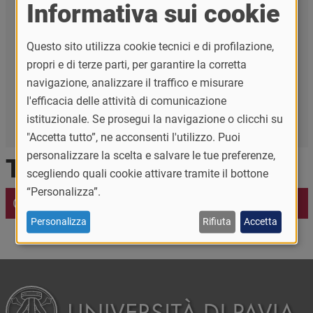
Naviga la sezione
Informativa sui cookie
Accordi Erasmus+
Questo sito utilizza cookie tecnici e di profilazione,
propri e di terze parti, per garantire la corretta
Accordi di cotutela per tesi di dottorato
navigazione, analizzare il traffico e misurare
Accordi di doppio titolo
l'efficacia delle attività di comunicazione
istituzionale. Se prosegui la navigazione o clicchi su
Accordi
"Accetta tutto”, ne acconsenti l'utilizzo. Puoi
personalizzare la scelta e salvare le tue preferenze,
Ti interessa anche
scegliendo quali cookie attivare tramite il bottone
“Personalizza”.
GLOBEC
Personalizza
Rifiuta
Accetta