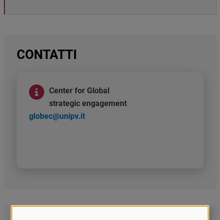
CONTATTI
Immagine
Center for Global
strategic engagement
globec@unipv.it