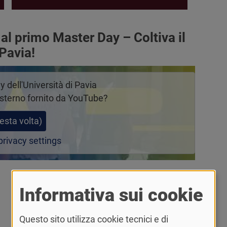
al primo Master Day – Coltiva il
 Pavia!
y dell'Università di Pavia
sterno fornito da
YouTube
?
esta volta)
rivacy settings
Informativa sui cookie
Questo sito utilizza cookie tecnici e di