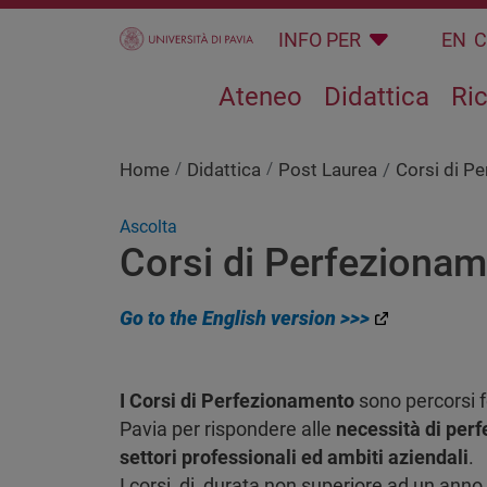
Salta al contenuto principale
INFO PER
EN
Ateneo
Didattica
Ri
Home
Didattica
Post Laurea
Corsi di P
Ascolta
Corsi di Perfeziona
Go to the English version >>>
I Corsi di Perfezionamento
sono percorsi f
Pavia per rispondere alle
necessità di per
settori professionali ed ambiti aziendali
.
I corsi, di durata non superiore ad un anno, 