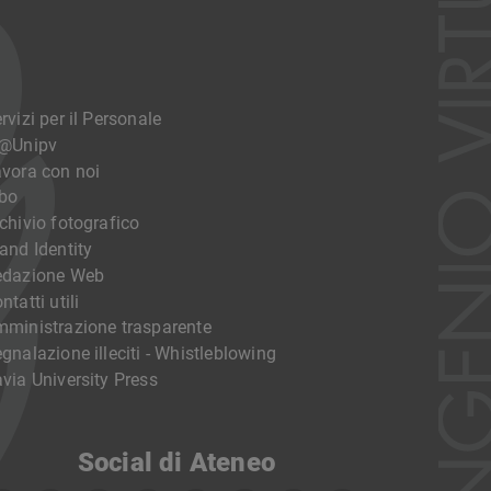
rvizi per il Personale
o@Unipv
vora con noi
bo
chivio fotografico
and Identity
edazione Web
ntatti utili
ministrazione trasparente
gnalazione illeciti - Whistleblowing
via University Press
Social di Ateneo