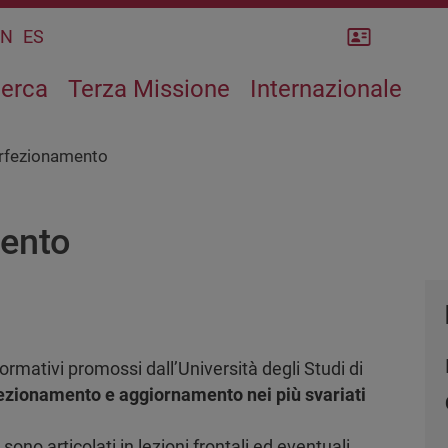
Rubrica
CN
ES
cerca
Terza Missione
Internazionale
erfezionamento
mento
ormativi promossi dall’Università degli Studi di
fezionamento e aggiornamento nei più svariati
sono articolati in lezioni frontali ed eventuali