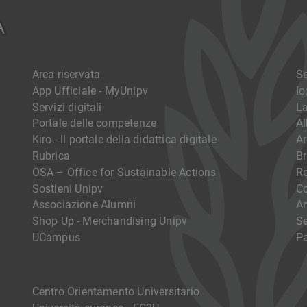
Area riservata
Se
App Ufficiale - MyUnipv
I
Servizi digitali
La
Portale delle competenze
Al
Kiro - Il portale della didattica digitale
Ar
Rubrica
Br
OSA – Office for Sustainable Actions
R
Sostieni Unipv
Co
Associazione Alumni
Am
Shop Up - Merchandising Unipv
Se
UCampus
Pa
Centro Orientamento Universitario