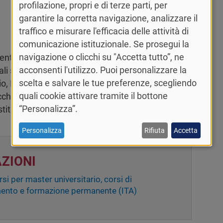
profilazione, propri e di terze parti, per
garantire la corretta navigazione, analizzare il
traffico e misurare l'efficacia delle attività di
comunicazione istituzionale. Se prosegui la
navigazione o clicchi su "Accetta tutto”, ne
ento in plenaria in Aula Magna, approfondito
acconsenti l'utilizzo. Puoi personalizzare la
ipali sfide della conoscenza e del mercato del
scelta e salvare le tue preferenze, scegliendo
o, Farmaceutico, Economico-Sociale-Giuridico,
quali cookie attivare tramite il bottone
cchiti dalle testimonianze di
53 ospiti
dal mondo
“Personalizza”.
tituzioni.
Personalizza
Rifiuta
Accetta
ZIONI
i per master universitario, corsi di
mento e formazione permanente (ITA)