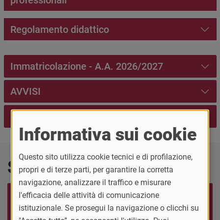
professionali
Regolamento didattico
Immatricolazione - A.A. 2026/2027
AVVISI
Prenotazione posto studenti di IV superiore
Informativa sui cookie
Questo sito utilizza cookie tecnici e di profilazione,
Servizi e info utili
propri e di terze parti, per garantire la corretta
navigazione, analizzare il traffico e misurare
l'efficacia delle attività di comunicazione
Guarda il video
Consulta le FAQ del
tutorial per
istituzionale. Se prosegui la navigazione o clicchi su
corso di studi
l'iscrizione al