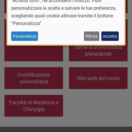
"Accetta tutto”, ne acconsenti l'utilizzo. Puoi
concorso
personalizzare la scelta e salvare le tue preferenze,
scegliendo quali cookie attivare tramite il bottone
“Personalizza”.
Informazioni per
ammissione con
Personalizza
Rifiuta
Accetta
Contatti staff
valutazione di
immatricolazioni
carriera universitaria
precedente
Contribuzione
Sito web del corso
universitaria
Facoltà di Medicina e
Chirurgia