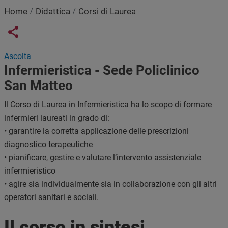
Home
Didattica
Corsi di Laurea
Links condivisione social
Share button
Ascolta
Infermieristica - Sede Policlinico
San Matteo
Il Corso di Laurea in Infermieristica ha lo scopo di formare
infermieri laureati in grado di:
• garantire la corretta applicazione delle prescrizioni
diagnostico terapeutiche
• pianificare, gestire e valutare l’intervento assistenziale
infermieristico
• agire sia individualmente sia in collaborazione con gli altri
operatori sanitari e sociali.
Il corso in sintesi