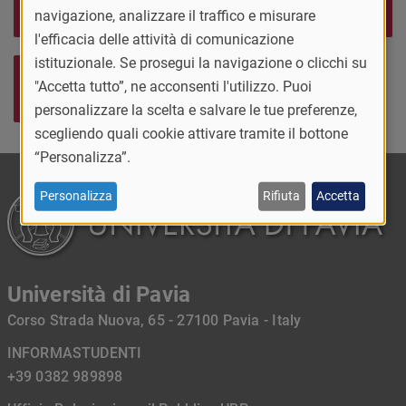
Sito web del corso
immatricolazioni
navigazione, analizzare il traffico e misurare
l'efficacia delle attività di comunicazione
istituzionale. Se prosegui la navigazione o clicchi su
Facoltà di Medicina e
"Accetta tutto”, ne acconsenti l'utilizzo. Puoi
Chirurgia
personalizzare la scelta e salvare le tue preferenze,
scegliendo quali cookie attivare tramite il bottone
“Personalizza”.
Personalizza
Rifiuta
Accetta
Università di Pavia
Corso Strada Nuova, 65 - 27100 Pavia - Italy
INFORMASTUDENTI
+39 0382 989898