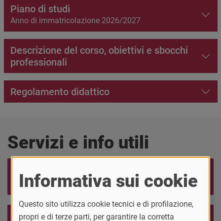
Piano di studi
Anno di immatricolazione 2026/2027
Descrizione del corso, obiettivi e sbocchi
professionali
Regolamento didattico
Servizi e info utili
Ammissioni - Come
Contribuzione
Informativa sui cookie
iscriversi
universitaria
Questo sito utilizza cookie tecnici e di profilazione,
propri e di terze parti, per garantire la corretta
Contatti staff