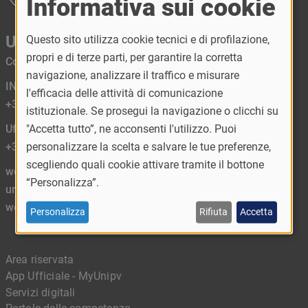
Informativa sui cookie
Università di Pavia
Questo sito utilizza cookie tecnici e di profilazione,
propri e di terze parti, per garantire la corretta
Corso Strada Nuova, 65 - 27100 Pavia - Italy
navigazione, analizzare il traffico e misurare
INFORMASTUDENTI
l'efficacia delle attività di comunicazione
+39 0382 989898
istituzionale. Se prosegui la navigazione o clicchi su
"Accetta tutto”, ne acconsenti l'utilizzo. Puoi
Ufficio Relazioni con il Pubblico URP
personalizzare la scelta e salvare le tue preferenze,
+39 0382 984450
scegliendo quali cookie attivare tramite il bottone
web mail:
“Personalizza”.
urp@unipv.it
webateneo@unipv.it
Personalizza
Rifiuta
Accetta
Area riservata
App Ufficiale - MyUnipv
Servizi digitali