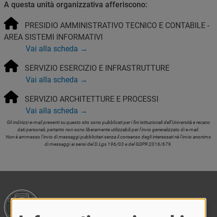
A questa unità organizzativa afferiscono:
PRESIDIO AMMINISTRATIVO TECNICO E CONTABILE -
AREA SISTEMI INFORMATIVI
Vai alla scheda →
SERVIZIO ESERCIZIO E INFRASTRUTTURE
Vai alla scheda →
SERVIZIO ARCHITETTURE E PROCESSI
Vai alla scheda →
Gli indirizzi e-mail presenti su questo sito sono pubblicati per i fini istituzionali dell'Università e recano
dati personali, pertanto non sono liberamente utilizzabili per l'invio generalizzato di e-mail.
Non è ammesso l'invio di messaggi pubblicitari senza il consenso degli interessati nè l'invio anonimo
di messaggi ai sensi del D.Lgs 196/03 e del GDPR 2016/679.