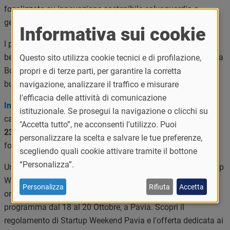
focalizzato su innovazione sostenibile salvaguardia e
gestione della biodiversità.
Informativa sui cookie
I progetti riguardanti queste tematiche potranno anche
beneficiare, se selezionati, dell’esperienza di una settimana a
Questo sito utilizza cookie tecnici e di profilazione,
Boston (USA), dove incontreranno startup, università,
propri e di terze parti, per garantire la corretta
business angels e venture capitalist.
navigazione, analizzare il traffico e misurare
l'efficacia delle attività di comunicazione
Invia la tua candidatura!
La scadenza per l'invio delle
istituzionale. Se prosegui la navigazione o clicchi su
candidature è stata posticipata dal 24 al
31 ottobre, ore
"Accetta tutto”, ne acconsenti l'utilizzo. Puoi
23:59
. Le modalità di partecipazione sono pubblicate in
personalizzare la scelta e salvare le tue preferenze,
fondo alla pagina.
scegliendo quali cookie attivare tramite il bottone
“Personalizza”.
Univenture è partner della 5° edizione della Techstars Startup
Weekend Pavia, la business competition in stile hackathon
Personalizza
Rifiuta
Accetta
organizzata dall'associazione Activators Pavia, in
programma dal 18 al 20 Ottobre, a Pavia. Scopri il
regolamento di Startup Weekend Pavia e l'offerta dedicata ai