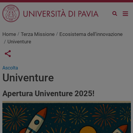
Salta al contenuto principale
Home
Terza Missione
Ecosistema dell'innovazione
Univenture
Links condivisione social
Share button
Ascolta
Univenture
Apertura Univenture 2025!