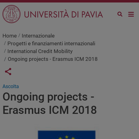
Salta al contenuto principale
Home
Internazionale
Progetti e finanziamenti internazionali
International Credit Mobility
Ongoing projects - Erasmus ICM 2018
Links condivisione social
Share button
Ascolta
Ongoing projects -
Erasmus ICM 2018