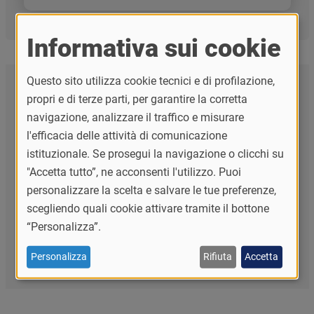
Informativa sui cookie
Questo sito utilizza cookie tecnici e di profilazione,
Naviga la sezione
propri e di terze parti, per garantire la corretta
navigazione, analizzare il traffico e misurare
Ongoing Projects - Erasmus ICM 2024
l'efficacia delle attività di comunicazione
Ongoing projects - Erasmus ICM 2023
istituzionale. Se prosegui la navigazione o clicchi su
"Accetta tutto”, ne acconsenti l'utilizzo. Puoi
Ongoing projects - Erasmus ICM 2022
personalizzare la scelta e salvare le tue preferenze,
Ongoing projects - Erasmus ICM 2020
scegliendo quali cookie attivare tramite il bottone
“Personalizza”.
Ongoing projects - Erasmus ICM 2019
Personalizza
Rifiuta
Accetta
Ongoing projects - Erasmus ICM 2018