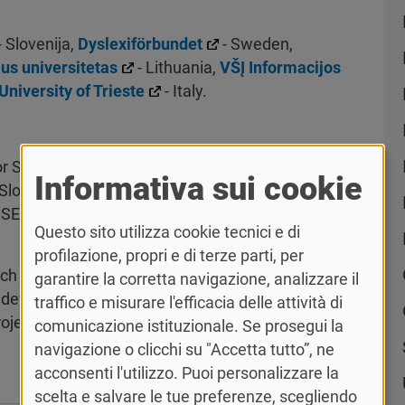
- Slovenija,
Dyslexiförbundet
- Sweden,
aus universitetas
- Lithuania,
VŠĮ Informacijos
University of Trieste
- Italy.
Social Inclusion. SELSI project will take place
Informativa sui cookie
 (Slovenia). Until now, Easy Language has been
SELSI will deliver a model of communication in
Questo sito utilizza cookie tecnici e di
profilazione, propri e di terze parti, per
arch what has been done in the field of spoken
garantire la corretta navigazione, analizzare il
l develop recommendations and strategies for
traffico e misurare l'efficacia delle attività di
ject, SELSI will introduce an online tool in
comunicazione istituzionale. Se prosegui la
navigazione o clicchi su "Accetta tutto”, ne
acconsenti l'utilizzo. Puoi personalizzare la
scelta e salvare le tue preferenze, scegliendo