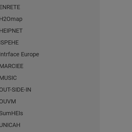
ENRETE
H2Omap
HEIPNET
ISPEHE
Intrface Europe
MARCIEE
MUSIC
OUT-SIDE-IN
OUVM
SumHEIs
UNICAH