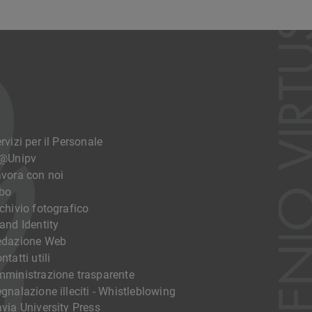
rvizi per il Personale
o@Unipv
vora con noi
bo
chivio fotografico
and Identity
edazione Web
ntatti utili
ministrazione trasparente
gnalazione illeciti - Whistleblowing
via University Press