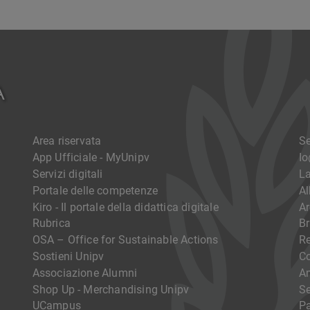
Area riservata
Se
App Ufficiale - MyUnipv
I
Servizi digitali
La
Portale delle competenze
Al
Kiro - Il portale della didattica digitale
Ar
Rubrica
Br
OSA – Office for Sustainable Actions
R
Sostieni Unipv
Co
Associazione Alumni
Am
Shop Up - Merchandising Unipv
Se
UCampus
Pa