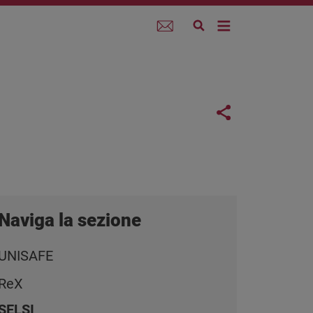
Webmail
Links con
Share button
Naviga la sezione
UNISAFE
ReX
SELSI