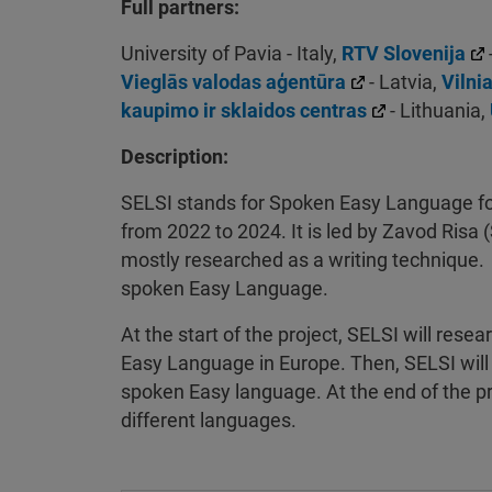
Full partners:
University of Pavia - Italy,
RTV Slovenija
Vieglās valodas aģentūra
- Latvia,
Vilni
kaupimo ir sklaidos centras
- Lithuania,
Description:
SELSI stands for Spoken Easy Language for 
from 2022 to 2024. It is led by Zavod Risa
mostly researched as a writing technique. 
spoken Easy Language.
At the start of the project, SELSI will rese
Easy Language in Europe. Then, SELSI wil
spoken Easy language. At the end of the pro
different languages.