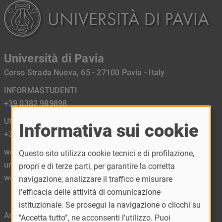
Università di Pavia
Corso Strada Nuova, 65 - 27100 Pavia - Italy
INFORMASTUDENTI
+39 0382 989898
Ufficio Relazioni con il Pubblico URP
Informativa sui cookie
+39 0382 984450
web mail:
Questo sito utilizza cookie tecnici e di profilazione,
urp@unipv.it
propri e di terze parti, per garantire la corretta
webateneo@unipv.it
navigazione, analizzare il traffico e misurare
l'efficacia delle attività di comunicazione
istituzionale. Se prosegui la navigazione o clicchi su
Area riservata
"Accetta tutto”, ne acconsenti l'utilizzo. Puoi