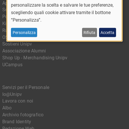
App Ufficiale - MyUnipv
personalizzare la scelta e salvare le tue preferenze,
Servizi digitali
scegliendo quali cookie attivare tramite il bottone
Portale delle competenze
“Personalizza”.
Kiro - Il portale della didattica digitale
Rubrica
Personalizza
Rifiuta
Accetta
OSA – Office for Sustainable Actions
Sostieni Unipv
Associazione Alumni
Shop Up - Merchandising Unipv
UCampus
Servizi per il Personale
Io@Unipv
Lavora con noi
Albo
Archivio fotografico
Brand Identity
Redazione Web