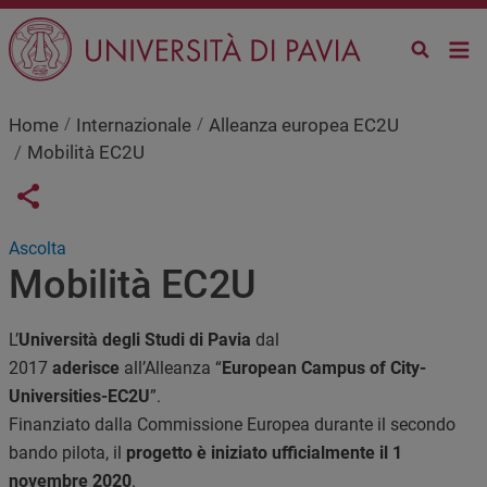
Salta al contenuto principale
Home
Internazionale
Alleanza europea EC2U
Mobilità EC2U
Links condivisione social
Share button
Ascolta
Mobilità EC2U
L’
Università degli Studi di Pavia
dal
2017
aderisce
all’Alleanza “
European Campus of City-
Universities-EC2U
”.
Finanziato dalla Commissione Europea durante il secondo
bando pilota, il
progetto è iniziato ufficialmente il 1
novembre 2020
.