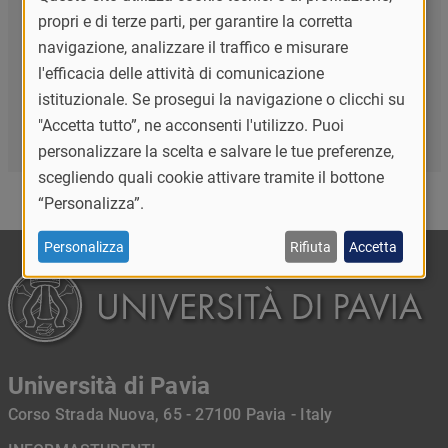
Mobilità lunghe EC2U
propri e di terze parti, per garantire la corretta
navigazione, analizzare il traffico e misurare
Partner associatI
l'efficacia delle attività di comunicazione
Ricerca - EC2U Virtual Institutes
istituzionale. Se prosegui la navigazione o clicchi su
"Accetta tutto”, ne acconsenti l'utilizzo. Puoi
Scopri EC2U
personalizzare la scelta e salvare le tue preferenze,
scegliendo quali cookie attivare tramite il bottone
“Personalizza”.
Personalizza
Rifiuta
Accetta
Università di Pavia
Corso Strada Nuova, 65 - 27100 Pavia - Italy