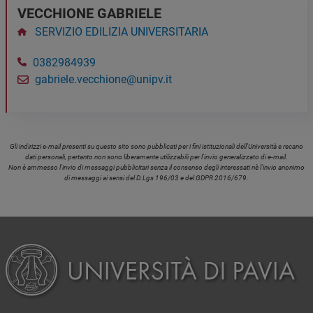
VECCHIONE GABRIELE
SERVIZIO EDILIZIA UNIVERSITARIA
0382984939
gabriele.vecchione@unipv.it
Gli indirizzi e-mail presenti su questo sito sono pubblicati per i fini istituzionali dell'Università e recano
dati personali, pertanto non sono liberamente utilizzabili per l'invio generalizzato di e-mail.
Non è ammesso l'invio di messaggi pubblicitari senza il consenso degli interessati nè l'invio anonimo
di messaggi ai sensi del D.Lgs 196/03 e del GDPR 2016/679.