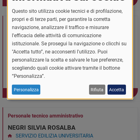
Vai alla pagina personale >
Questo sito utilizza cookie tecnici e di profilazione,
propri e di terze parti, per garantire la corretta
Personale tecnico amministrativo
navigazione, analizzare il traffico e misurare
MORETTI MARILISA
l'efficacia delle attività di comunicazione
istituzionale. Se prosegui la navigazione o clicchi su
SERVIZIO EDILIZIA UNIVERSITARIA
"Accetta tutto”, ne acconsenti l'utilizzo. Puoi
0382984906
personalizzare la scelta e salvare le tue preferenze,
3453915147
scegliendo quali cookie attivare tramite il bottone
marilisa.moretti@unipv.it
“Personalizza”.
Personalizza
Rifiuta
Accetta
Vai alla pagina personale >
Personale tecnico amministrativo
NEGRI SILVIA ROSALBA
SERVIZIO EDILIZIA UNIVERSITARIA