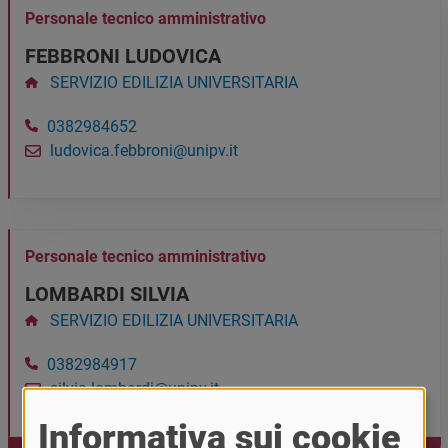
Personale tecnico amministrativo
FEBBRONI LUDOVICA
SERVIZIO EDILIZIA UNIVERSITARIA
0382984652
ludovica.febbroni@unipv.it
Personale tecnico amministrativo
LOMBARDI SILVIA
SERVIZIO EDILIZIA UNIVERSITARIA
0382984917
silvia.lombardi@unipv.it
Informativa sui cookie