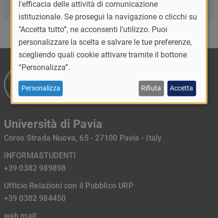
Formazione complementare
l'efficacia delle attività di comunicazione
istituzionale. Se prosegui la navigazione o clicchi su
"Accetta tutto”, ne acconsenti l'utilizzo. Puoi
personalizzare la scelta e salvare le tue preferenze,
scegliendo quali cookie attivare tramite il bottone
“Personalizza”.
Personalizza
Rifiuta
Accetta
Università di Pavia
Corso Strada Nuova, 65 - 27100 Pavia - Italy
INFORMASTUDENTI
+39 0382 989898
Ufficio Relazioni con il Pubblico URP
+39 0382 984450
web mail: