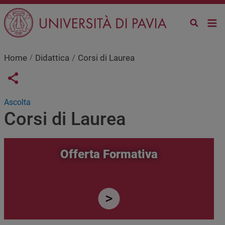
Salta al contenuto principale
Home
Didattica
Corsi di Laurea
Links condivisione social
Share button
Ascolta
Corsi di Laurea
Offerta Formativa