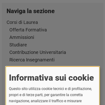
Naviga la sezione
Corsi di Laurea
Offerta Formativa
Ammissioni
Studiare
Contribuzione Universitaria
Ricerca Insegnamenti
Post Laurea
Informativa sui cookie
Servizi per lo studente
Premi di laurea e di studio
Questo sito utilizza cookie tecnici e di profilazione,
propri e di terze parti, per garantire la corretta
Formazione insegnanti
navigazione, analizzare il traffico e misurare