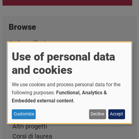
Browse
Andare all'estero
Use of personal data
Study in Pavia
and cookies
Mobilità per docenti, ricercatori e staff
Progetti e finanziamenti internazionali
We use cookies and process personal data for the
Accordi e networks internazionali
following purposes:
Functional, Analytics &
Embedded external content
.
Cooperazione allo sviluppo
Customize
Decline
Accept
Alleanza europea EC2U
Altri progetti
Corsi di laurea