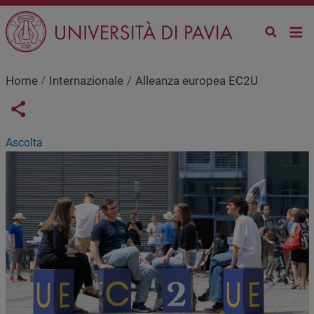
Skip to main content
Home
Internazionale
Alleanza europea EC2U
Links condivisione social
Share button
Ascolta
Image