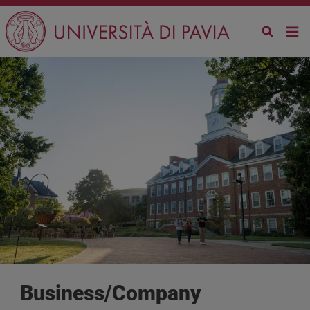
Skip to main content
Business/Company