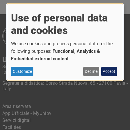
Use of personal data
and cookies
We use cookies and process personal data for the
following purposes:
Functional, Analytics &
University of Pavia
Embedded external content
.
Segreteria amministrativa: Piazza Botta, 6 - 27100 Pavia -
Customize
Decline
Accept
Italy
Segreteria didattica: Corso Strada Nuova, 65 - 27100 Pavia -
Italy
Area riservata
App Ufficiale - MyUnipv
Servizi digitali
Facilities