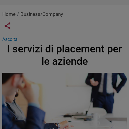
Home
Business/Company
Links condivisione social
Share button
Ascolta
I servizi di placement per
le aziende
Immagine
Image