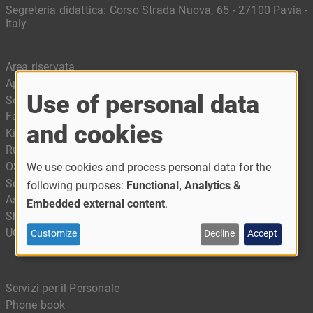
Segreteria didattica: Corso Strada Nuova, 65 - 27100 Pavia -
Italy
Area riservata
App Ufficiale - MyUnipv
Use of personal data
Servizi digitali
Facilities
and cookies
Kiro - Il portale della didattica digitale
Rubrica
OSA – Office for Sustainable Actions
We use cookies and process personal data for the
Sostieni Unipv
following purposes:
Functional, Analytics &
Associazione Alumni
Embedded external content
.
Shop Up - Merchandising Unipv
UCampus
Customize
Decline
Accept
Servizi per il Personale
Phone book