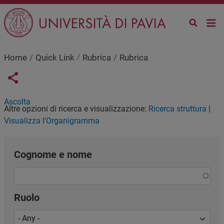
Skip to main content
Home
Quick Link
Rubrica
Rubrica
Links condivisione social
Share button
Ascolta
Altre opzioni di ricerca e visualizzazione:
Ricerca struttura
|
Visualizza l'Organigramma
Cognome e nome
Ruolo