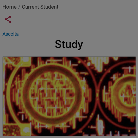
Home
Current Student
Links condivisione social
Share button
Ascolta
Study
Immagine
Image