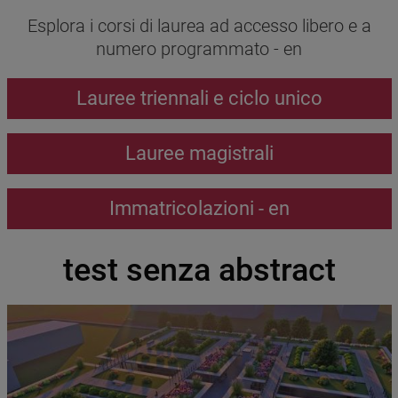
Testo
Esplora i corsi di laurea ad accesso libero e a
numero programmato - en
Call to action
Lauree triennali e ciclo unico
Lauree magistrali
Immatricolazioni - en
test senza abstract
Immagine
Image